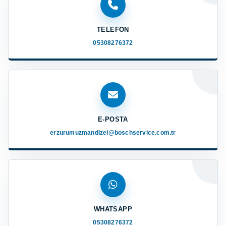
TELEFON
05308276372
E-POSTA
erzurumuzmandizel@boschservice.com.tr
WHATSAPP
05308276372