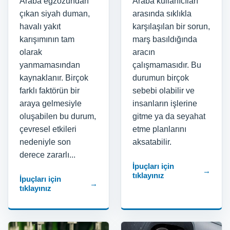
Araba egzozundan
Araba kullanıcıları
çıkan siyah duman,
arasında sıklıkla
havalı yakıt
karşılaşılan bir sorun,
karışımının tam
marş basıldığında
olarak
aracın
yanmamasından
çalışmamasıdır. Bu
kaynaklanır. Birçok
durumun birçok
farklı faktörün bir
sebebi olabilir ve
araya gelmesiyle
insanların işlerine
oluşabilen bu durum,
gitme ya da seyahat
çevresel etkileri
etme planlarını
nedeniyle son
aksatabilir.
derece zararlı...
İpuçları için
→
tıklayınız
İpuçları için
→
tıklayınız