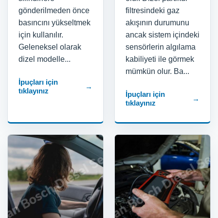
gönderilmeden önce
filtresindeki gaz
basıncını yükseltmek
akışının durumunu
için kullanılır.
ancak sistem içindeki
Geleneksel olarak
sensörlerin algılama
dizel modelle...
kabiliyeti ile görmek
mümkün olur. Ba...
İpuçları için
→
tıklayınız
İpuçları için
→
tıklayınız