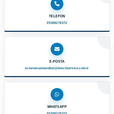
TELEFON
05308276372
E-POSTA
erzurumuzmandizel@boschservice.com.tr
WHATSAPP
05308276372