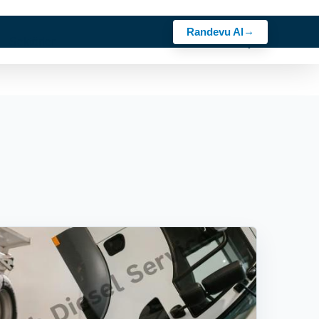
Randevu Al
z
Sektörler
Rehber
Kariyer
Bosch Ürünler
İletişim