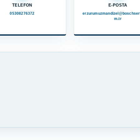
TELEFON
E-POSTA
05308276372
erzurumuzmandizel@boschser
m.tr