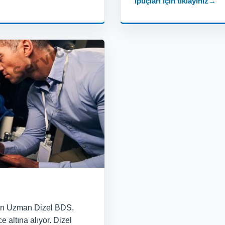
İpuçları için tıklayınız
→
şan Uzman Dizel BDS,
e altına alıyor. Dizel